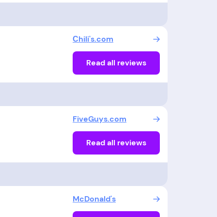
Сhili's.com
Read all reviews
FiveGuys.com
Read all reviews
McDonald's