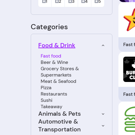
1
2
3
4
5
Categories
Fast
Food & Drink
Fast food
Beer & Wine
Grocery Stores &
Supermarkets
Meat & Seafood
Pizza
Restaurants
Fast
Sushi
Takeaway
Animals & Pets
Automotive &
Transportation