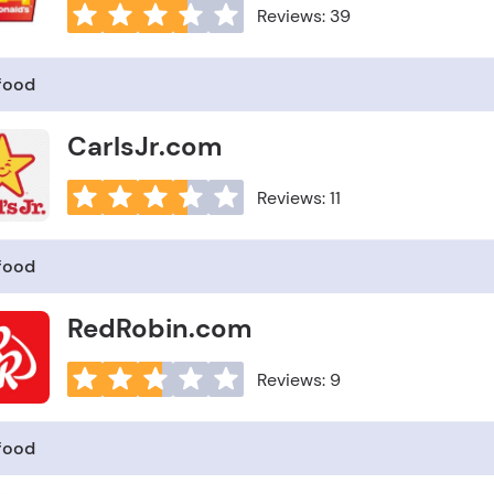
Reviews: 39
 food
CarlsJr.com
Reviews: 11
 food
RedRobin.com
Reviews: 9
 food