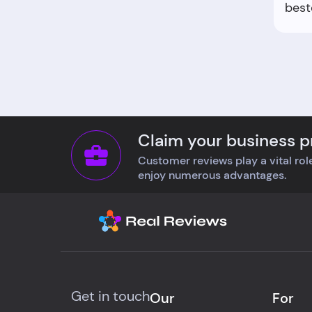
best
niet
word
neer
niet
minu
ijsje
gesm
Claim your business pr
vraa
mede
Customer reviews play a vital role
ijsj
enjoy numerous advantages.
mana
houd
numm
wat 
Wat 
mijn
opet
Get in touch
Our
For
arro