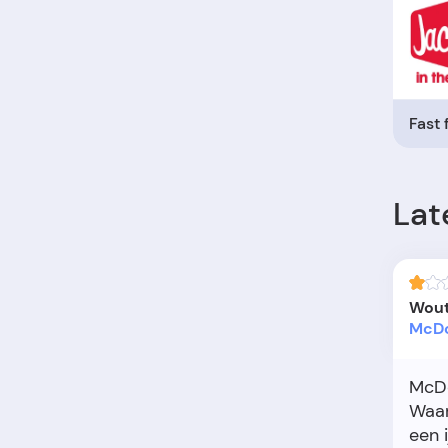
Fast
Lat
Wout
McDo
McDo
Waar
een i