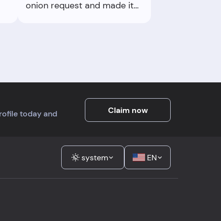
onion request and made it
feel easy. For the price, it’s a
comfortable win.
Claim now
profile today and
system
EN