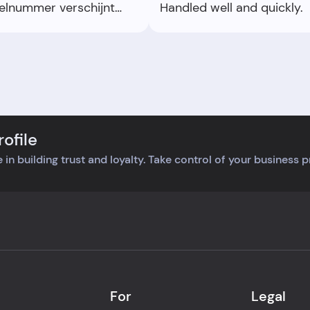
elnummer verschijnt
Handled well and quickly.
 op het display, maar er
t wel een ijsje
gezet op de balie, maar
 met mijn nummer. Na 10
ten vraag ik waar mijn
 blijft en dan krijg ik het
olten ijsje. Ik weiger en
ofile
g om een nieuwe. De
werker wil een nieuw
 in building trust and loyalty. Take control of your business 
e maken, maar de
ger wil dat niet en
t vol dat ze mijn
er afgeroepen heeft,
absoluut niet waar is.
ik ook aandraag ik moet
 gesmolten ijsje maar
en. Ongekende
For
Legal
gantie van de manager