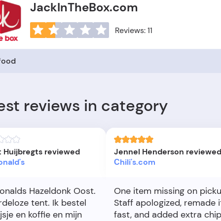
JackInTheBox.com
Reviews: 11
 food
est reviews in category
 Huijbregts reviewed
Jennel Henderson reviewe
nald's
Сhili's.com
nalds Hazeldonk Oost.
One item missing on picku
deloze tent. Ik bestel
Staff apologized, remade i
jsje en koffie en mijn
fast, and added extra chip