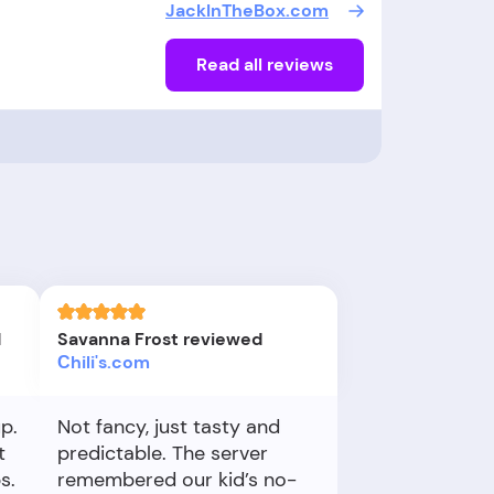
JackInTheBox.com
Read all reviews
d
Savanna Frost reviewed
Сhili's.com
p.
Not fancy, just tasty and
t
predictable. The server
s.
remembered our kid’s no-