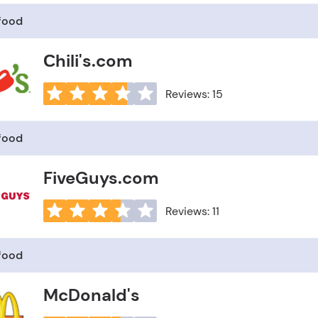
 food
Сhili's.com
Reviews: 15
 food
FiveGuys.com
Reviews: 11
 food
McDonald's