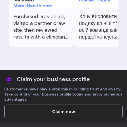
MarekHealth.com
Purchased labs online,
Хочу висловити щи
visited a partner draw
подяку клініці ****❤
site, then reviewed
всій команді клініки.
results with a clinician
першої консультації
by video.
відчули турботу,
Communication was
компетентність і щи
timely and the portal
бажання допомогти.
summarized findings
Лікар **** детально
neatly. Pricing and add-
все пояснювала, та
ons were transparent.
відповідала на всі
Claim your business profile
Good experience.
запитання, завжди 
Customer reviews play a vital role in building trust and loyalty.
на зв’язку та
Take control of your business profile today and enjoy numerous
підтримувала нас н
advantages.
кожному етапі. Зав
правильно підібран
Claim now
лікуванню, досвіду
лікаря та злагоджен