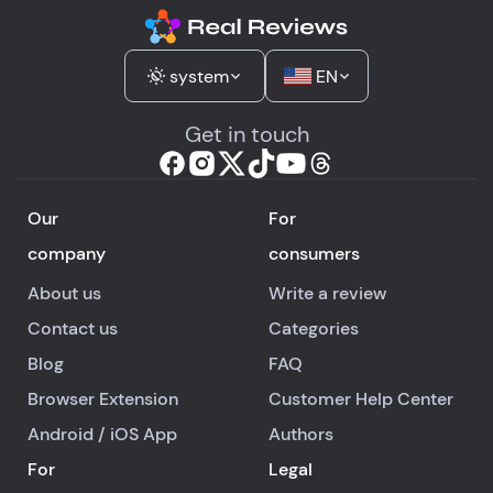
роботі команди клін
в нашій родині
з’явилася
system
EN
довгоочікувана дит
Клініка сучасна, , з 
Get in touch
привітним персонал
комфортною
атмосферою. Ми
Our
For
безмежно вдячні за
company
consumers
здійснення нашої мр
щиро рекомендуєм
About us
Write a review
клініку та лікаря всі
Contact us
Categories
хто шукає допомогу
сфері репродуктивн
Blog
FAQ
здоров’я.
Browser Extension
Customer Help Center
Android
/
iOS
App
Authors
For
Legal