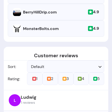
4.9
BerryHillDrip.com
4.9
MonsterBolts.com
Customer reviews
Sort:
Default
1
2
3
4
5
Rating:
Ludwig
L
1 reviews