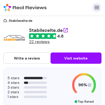
...
Stabilezelte.de
Stabilezelte.de
4.8
C
22 reviews
Write a review
Visit website
F
5 stars
b
4 stars
96%
3 stars
2 stars
1 stars
Top Rated