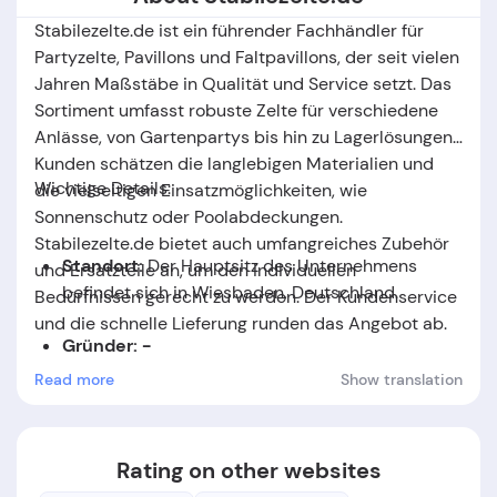
Stabilezelte.de ist ein führender Fachhändler für
Partyzelte, Pavillons und Faltpavillons, der seit vielen
Jahren Maßstäbe in Qualität und Service setzt. Das
Sortiment umfasst robuste Zelte für verschiedene
Anlässe, von Gartenpartys bis hin zu Lagerlösungen.
Kunden schätzen die langlebigen Materialien und
Wichtige Details:
die vielseitigen Einsatzmöglichkeiten, wie
Sonnenschutz oder Poolabdeckungen.
Stabilezelte.de bietet auch umfangreiches Zubehör
Standort:
Der Hauptsitz des Unternehmens
und Ersatzteile an, um den individuellen
befindet sich in Wiesbaden, Deutschland.
Bedürfnissen gerecht zu werden. Der Kundenservice
und die schnelle Lieferung runden das Angebot ab.
Gründer: -
Read more
Show translation
Gründungsdatum:
Das Unternehmen wurde im
Jahr
2017
gegründet.
Rating on other websites