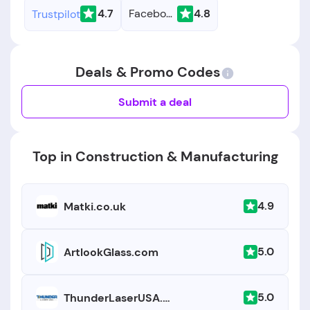
4.7
Facebook
4.8
Trustpilot
Deals & Promo Codes
Submit a deal
Top in Construction & Manufacturing
4.9
Matki.co.uk
5.0
ArtlookGlass.com
5.0
ThunderLaserUSA.com