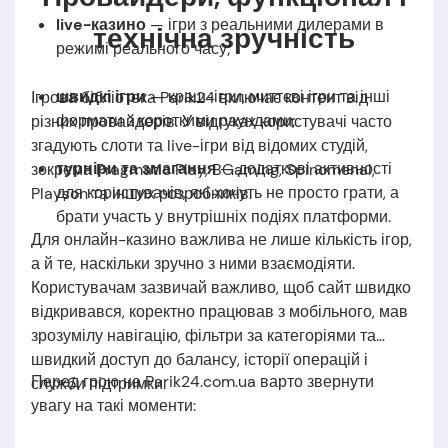
live-казино
— ігри з реальними дилерами в
технічна зручність
режимі реального часу;
швидкі ігри
— краш-ігри, миттєві ігри та інші
Ігрова бібліотека Parik24 включає контент від
формати з короткими раундами;
різних провайдерів. У відгуках користувачі часто
згадують слоти та live-ігри від відомих студій,
турніри та змагання
— додаткові активності
зокрема Pragmatic Play, BGaming, Spinomenal,
для користувачів, які хочуть не просто грати, а
Playson та інших розробників.
брати участь у внутрішніх подіях платформи.
Для онлайн-казино важлива не лише кількість ігор,
а й те, наскільки зручно з ними взаємодіяти.
Користувачам зазвичай важливо, щоб сайт швидко
відкривався, коректно працював з мобільного, мав
зрозумілу навігацію, фільтри за категоріями та
швидкий доступ до балансу, історії операцій і
Перед грою на Parik24.com.ua варто звернути
служби підтримки.
увагу на такі моменти: