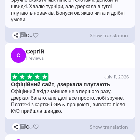
швидкі. Хвалю турніри, але дзеркала в гуглі
плутають новачків. Бонуси ок, якщо читати дрібні
0
Show translation
Сергій
С
1 reviews
July 11, 2026
Офіційний сайт, дзеркала плутають
Офіційний вхід знайшов не з першого разу,
дзеркал багато, але далі все просто, лобі зручне.
Платежі з картки і GPay працюють, виплата після
0
Show translation