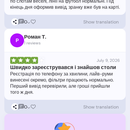
по слотам веселі, лінії на футбол нормальні. Під
0
Show translation
Роман Т.
Р
1 reviews
July 9, 2026
Швидко зареєструвався і знайшов столи
Реєстрація по телефону за хвилини, лайв-руми
винесені окремо, фільтри працюють нормально.
Перший вивід перевірили, але гроші прийшли
0
Show translation