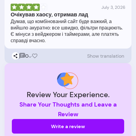
July 3, 2026
Очікував хаосу, отримав лад
Думав, що комбінований сайт буде важкий, а
вийшло акуратно: все швидко, фільтри працюють.
Є мінуси з вейджером і таймерами, але платять
0
Show translation
Review Your Experience.
Share Your Thoughts and Leave a
Review
Write a review