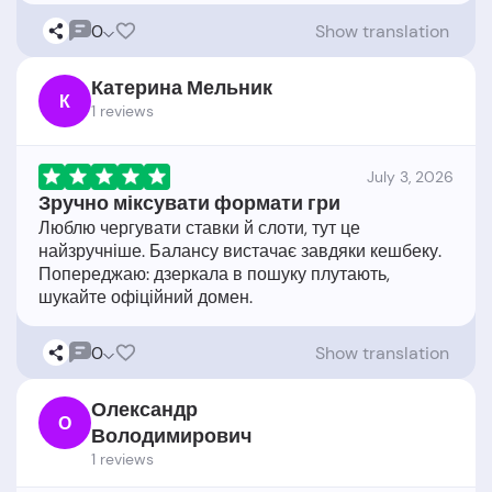
0
Show translation
Катерина Мельник
К
1 reviews
July 3, 2026
Зручно міксувати формати гри
Люблю чергувати ставки й слоти, тут це
найзручніше. Балансу вистачає завдяки кешбеку.
Попереджаю: дзеркала в пошуку плутають,
0
Show translation
Олександр
О
Володимирович
1 reviews