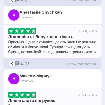
0
Show translation
Anastasiia Chychkan
A
1 reviews
July 8, 2026
Лояльність і бонус-шоп тішать
Приємно, що за активність дають бали і їх реально
обміняти в бонус-шопі. Турніри теж підтягують.
0
Show translation
Максим Марчук
М
1 reviews
July 6, 2026
Лінії й слоти під рукою