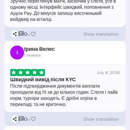
Зручно: переглянув матчі, заскочив у слоти, усе в
одному місці. Інтерфейс швидкий, поповнення з
Apple Pay. До мінусів запишу височенький
0
Show translation
Ірина Велес
І
1 reviews
July 6, 2026
Швидкий вивід після KYC
Після підтвердження документів виплати
проходили від 15 хв до кількох годин. Слоти і лайв
норм, турніри заходять. Є дрібні огріхи в
0
Show translation