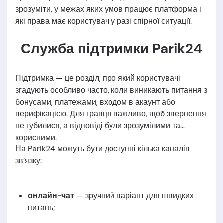
зрозуміти, у межах яких умов працює платформа і
які права має користувач у разі спірної ситуації.
Служба підтримки Parik24
Підтримка — це розділ, про який користувачі
згадують особливо часто, коли виникають питання з
бонусами, платежами, входом в акаунт або
верифікацією. Для гравця важливо, щоб звернення
не губилися, а відповіді були зрозумілими та
корисними.
На Parik24 можуть бути доступні кілька каналів
зв’язку:
онлайн-чат
— зручний варіант для швидких
питань;