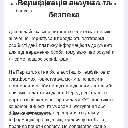
Верифікація акаунта та
правила виведення коштів після використання
бонусів.
безпека
Для онлайн-казино питання безпеки має велике
значення. Користувачі передають платформі
особисті дані, платіжну інформацію та документи
для підтвердження особи, тому важливо розуміти,
як саме працює верифікація.
На Парік24, як і на багатьох інших гемблінгових
платформах, користувача можуть попросити
підтвердити особу перед виведенням коштів або
при зміні платіжних даних. Перед реєстрацією
варто ознайомитися з правилами KYC, політикою
конфіденційності та умовами блокування або
Також окремо варто перевірити актуальну
обмеження акаунта.
інформацію про ліцензію, юридичну особу та
правила роботи сервісу. Це допомагає краще