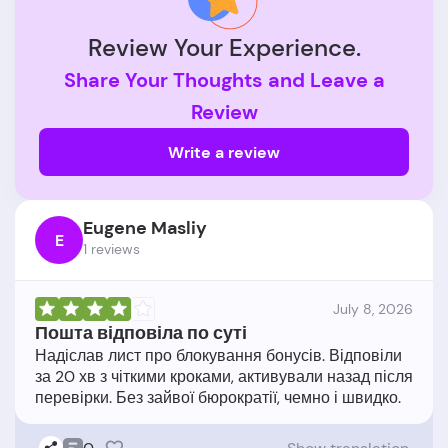
Review Your Experience.
Share Your Thoughts and Leave a
Review
Write a review
Eugene Masliy
E
1 reviews
July 8, 2026
Пошта відповіла по суті
Надіслав лист про блокування бонусів. Відповіли
за 20 хв з чіткими кроками, активували назад після