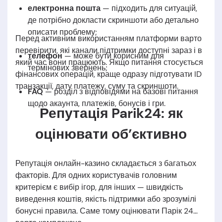
електронна пошта
— підходить для ситуацій,
де потрібно докласти скриншоти або детально
описати проблему;
Перед активним використанням платформи варто
перевірити, які канали підтримки доступні зараз і в
телефон
— може бути корисним для
який час вони працюють. Якщо питання стосується
термінових звернень;
фінансових операцій, краще одразу підготувати ID
транзакції, дату платежу, суму та скриншоти.
FAQ
— розділ з відповідями на базові питання
щодо акаунта, платежів, бонусів і гри.
Репутація Parik24: як
оцінювати об’єктивно
Репутація онлайн-казино складається з багатьох
факторів. Для одних користувачів головним
критерієм є вибір ігор, для інших — швидкість
виведення коштів, якість підтримки або зрозумілі
бонусні правила. Саме тому оцінювати Парік 24