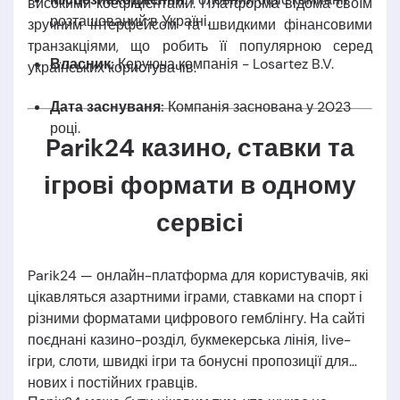
високими коефіцієнтами. Платформа відома своїм
розташований
в
Україні.
зручним інтерфейсом та швидкими фінансовими
транзакціями, що робить її популярною серед
Власник:
Керуюча компанія
-
Losartez B.V.
українських користувачів.
Дата заснуваня:
Компанія заснована у 2023
році.
Parik24 казино, ставки та
ігрові формати в одному
сервісі
Parik24 — онлайн-платформа для користувачів, які
цікавляться азартними іграми, ставками на спорт і
різними форматами цифрового гемблінгу. На сайті
поєднані казино-розділ, букмекерська лінія, live-
ігри, слоти, швидкі ігри та бонусні пропозиції для
нових і постійних гравців.