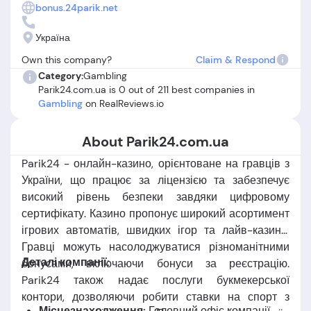
зарахуванням депозитів і виведенням виграшів, особливо
bonus.24parik.net
при великих сумах або при використанні банківських
карток. Декілька користувачів повідомляли про складнощі
Україна
з комунікацією з підтримкою, а також невдоволення
Own this company?
Claim & Respond
умовами відіграшу бонусів та випадки втрати коштів.
Category:
Gambling
Загалом, Parik24.com.ua підходить тим, хто цінує
Parik24.com.ua is 0 out of 211 best companies in
різноманіття ігор і бонусів, але варто враховувати можливі
Gambling
on RealReviews.io
ризики з платіжками та уважно читати правила.
About Parik24.com.ua
Parik24 - онлайн-казино, орієнтоване на гравців з
України, що працює за ліцензією та забезпечує
високий рівень безпеки завдяки цифровому
сертифікату. Казино пропонує широкий асортимент
ігрових автоматів, швидких ігор та лайв-казино.
Гравці можуть насолоджуватися різноманітними
Деталі компанії:
бонусами, включаючи бонуси за реєстрацію.
Parik24 також надає послуги букмекерської
контори, дозволяючи робити ставки на спорт з
Місцезнаходження:
Головний офіс компанії