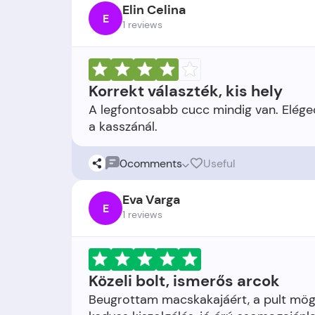
Elin Celina
E
1 reviews
Korrekt választék, kis hely
A legfontosabb cucc mindig van. Eléged
0
comments
Useful
Eva Varga
E
1 reviews
Közeli bolt, ismerős arcok
Beugrottam macskakajáért, a pult mögöt