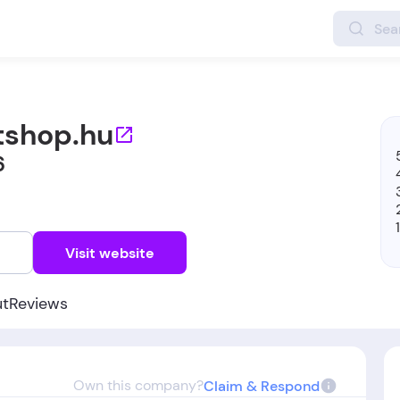
tshop.hu
6
w
Visit website
ut
Reviews
Own this company?
Claim & Respond