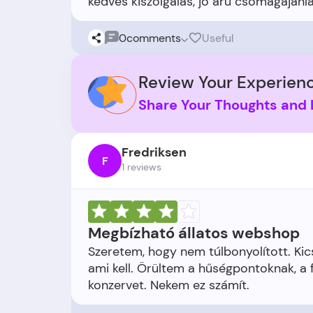
0
comments
Useful
Review Your Experienc
Share Your Thoughts and 
Fredriksen
F
1 reviews
Megbízható állatos webshop
Szeretem, hogy nem túlbonyolított. Kics
ami kell. Örültem a hűségpontoknak, a