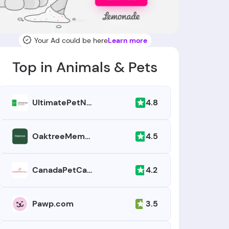
Your Ad could be here
Learn more
Top in Animals & Pets
4.8
UltimatePetNutrition.com
4.5
OaktreeMemorials.com
4.2
CanadaPetCare.com
3.5
Pawp.com