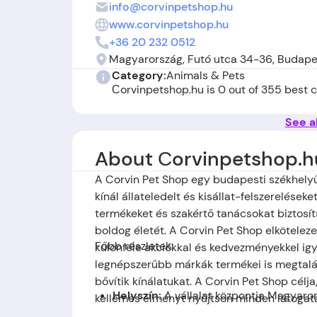
info@corvinpetshop.hu
www.corvinpetshop.hu
+36 20 232 0512
Magyarország, Futó utca 34-36, Budape
Category:
Animals & Pets
Сorvinpetshop.hu is 0 out of 355 best
See al
About Сorvinpetshop.h
A Corvin Pet Shop egy budapesti székhelyű
kínál állateledelt és kisállat-felszerelések
termékeket és szakértő tanácsokat biztosít
boldog életét. A Corvin Pet Shop elkötelez
Főbb részletek:
különféle akciókkal és kedvezményekkel igy
legnépszerűbb márkák termékei is megtalál
bővítik kínálatukat. A Corvin Pet Shop cél
Helyszín:
A vállalat központja
Magyaror
kellemes élményt nyújtson minden látogatá