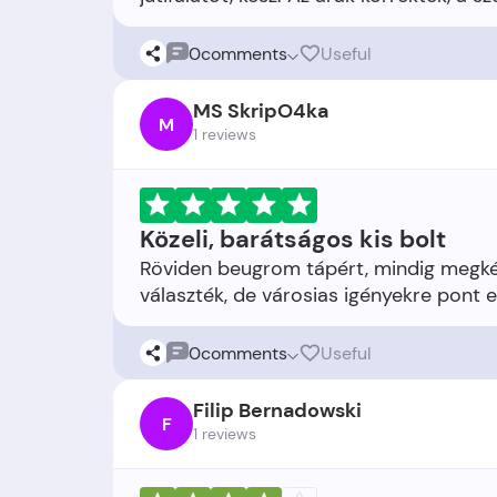
0
comments
Useful
MS SkripO4ka
M
1 reviews
Közeli, barátságos kis bolt
Röviden beugrom tápért, mindig megkér
0
comments
Useful
Filip Bernadowski
F
1 reviews