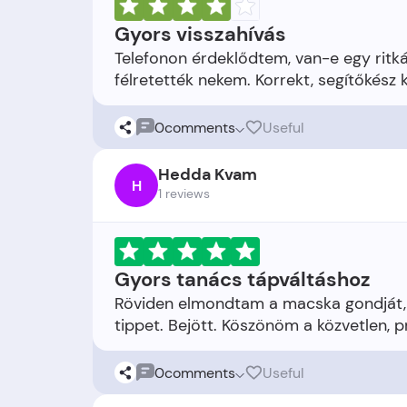
Gyors visszahívás
Telefonon érdeklődtem, van-e egy ritká
0
comments
Useful
Hedda Kvam
H
1 reviews
Gyors tanács tápváltáshoz
Röviden elmondtam a macska gondját, 
0
comments
Useful