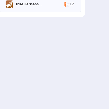
1.7
TrueHarness.com