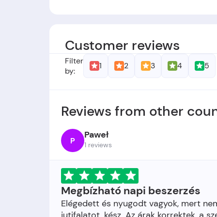
Alapítók
: -
Alapítás időpontja:
-
Customer reviews
Filter
1
2
3
4
5
by:
Reviews from other coun
Paweł
P
1 reviews
Megbízható napi beszerzés
Elégedett és nyugodt vagyok, mert nem 