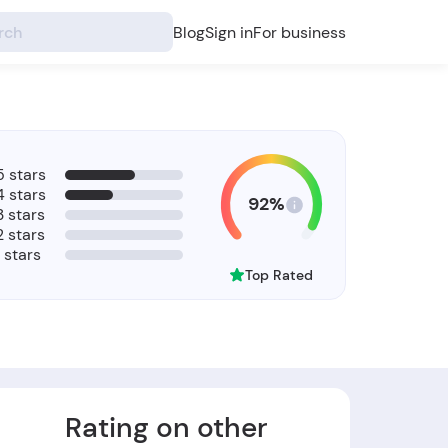
Blog
Sign in
For business
5 stars
4 stars
92%
3 stars
2 stars
1 stars
Top Rated
Rating on other