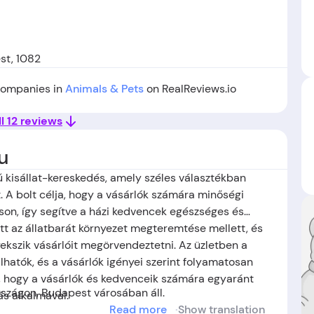
st, 1082
 companies in
Animals & Pets
on RealReviews.io
l 12 reviews
u
 kisállat-kereskedés, amely széles választékban
et. A bolt célja, hogy a vásárlók számára minőségi
son, így segítve a házi kedvencek egészséges és
ett az állatbarát környezet megteremtése mellett, és
ekszik vásárlóit megörvendeztetni. Az üzletben a
hatók, és a vásárlók igényei szerint folyamatosan
ja, hogy a vásárlók és kedvenceik számára egyaránt
szágon, Budapest
városában áll.
s alkalmával.
Read more
Show translation