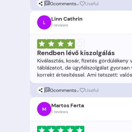
0
comments
Useful
Linn Cathrin
L
1 reviews
Rendben lévő kiszolgálás
Kiválasztás, kosár, fizetés gördülékeny
táblázatot, de ügyfélszolgálat gyorsan t
0
comments
Useful
Martos Ferta
M
1 reviews