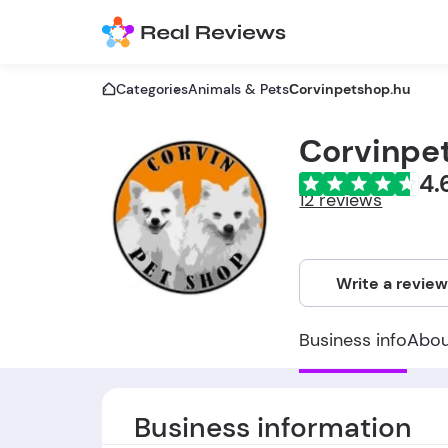
Categories
Animals & Pets
Сorvinpetshop.hu
Сorvinpe
4.
12 reviews
Write a revie
Business info
Abo
Business information