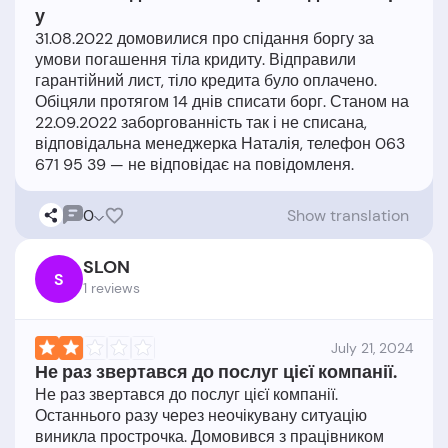
у
31.08.2022 домовилися про спідання боргу за
умови погашення тіла кридиту. Відправили
гарантійний лист, тіло кредита було оплачено.
Обіцяли протягом 14 днів списати борг. Станом на
22.09.2022 заборгованність так і не списана,
відповідальна менеджерка Наталія, телефон 063
0
Show translation
SLON
S
1 reviews
July 21, 2024
Не раз звертався до послуг цієї компанії.
Не раз звертався до послуг цієї компанії.
Останнього разу через неочікувану ситуацію
виникла прострочка. Домовився з працівником