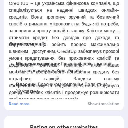
CreditUp – це українська фінансова компанія, що
спеціалізується на наданні швидких онлайн-
кредитів. Вона пропонує зручний та безпечний
спосіб отримання мікропозик на будь-які потреби,
заповнивши просту онлайн-заявку. Клієнти можуть
отримати кредит без довідок про доходи та
Деталі компанії:
поручителів, що робить процес максимально
швидким і доступним. CreditUp забезпечує прозорі
умови кредитування, без прихованих комісій та
Місцезнаходження:
Головний офіс компанії
додаткових платежів. Компанія також надає
розташований у м. Київ, Україна.
можливість дострокового погашення кредиту без
штрафних санкцій. Завдяки своєму
Власник:
Власником компанії є Валентина
професіоналізму та надійності, CreditUp здобула
Жуковська.
довіру багатьох клієнтів і продовжує розширювати
свої послуги, покращуючи сервіс.
Read more
Show translation
Дата заснуваня:
Компанія заснована у 2015
році.
Rating on other websites