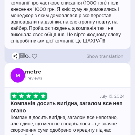
компанії про часткове списання (1000 грн) після
внесення 11000 грн. Я вніс суму як домовились і
менеджер з яким домовлявся різко перестав
відповідати на дзвінки, на електронну пошту, на
вайбер. Пройшов тиждень, а компанія так і не
виконала своє обіцяння. Не вірте жодному слову
0
Show translation
metre
M
1 reviews
July 15, 2024
Компанія досить вигідна, загалом все неп
огано
Компанія досить вигідна, загалом все непогано,
але єдине, що мені не сподобалося - це значне
скорочення суми одобреного кредиту під час