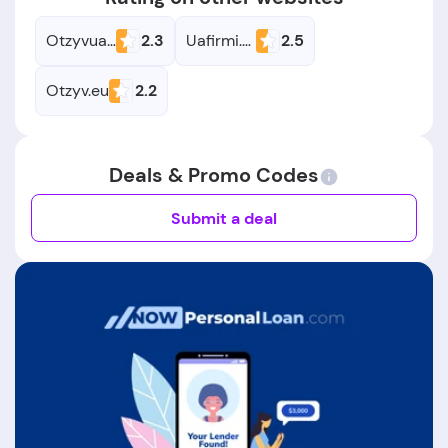
Otzyvua.net
2.3
Uafirmi.com
2.5
Otzyv.eu
2.2
Deals & Promo Codes
Submit a deal