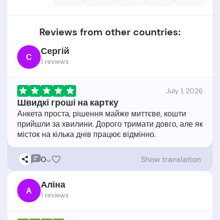
Reviews from other countries:
Сергій
С
1 reviews
July 1, 2026
Швидкі гроші на картку
Анкета проста, рішення майже миттєве, кошти
прийшли за хвилини. Дорого тримати довго, але як
0
Show translation
Аліна
А
1 reviews