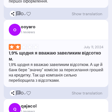
0
Show translation
ooyaro
O
1 reviews
July 11, 2024
1,9% щодня я вважаю завеликим відсотко
м.
1,9% щодня я вважаю завеликим відсотком. А ще й
банк бере "значну" комісію за пересилання грошей
на кредитку. Так що компанія сильно
0
Show translation
qajacol
Q
1 reviews