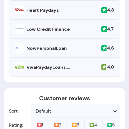
4.8
Heart Paydays
4.7
Low Credit Finance
4.6
NowPersonalLoan
4.0
VivaPaydayLoans.com
Customer reviews
Sort:
Default
1
2
3
4
5
Rating: