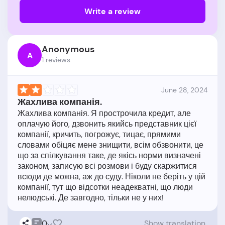
Write a review
Anonymous
A
1 reviews
June 28, 2024
Жахлива компанія.
Жахлива компанія. Я прострочила кредит, але
оплачую його, дзвонить якийсь представник цієї
компанії, кричить, погрожує, тицає, прямими
словами обіцяє мене знищити, всім обзвонити, це
що за спілкування таке, де якісь норми визначені
законом, записую всі розмови і буду скаржитися
всюди де можна, аж до суду. Ніколи не беріть у цій
компанії, тут що відсотки неадекватні, що люди
0
Show translation