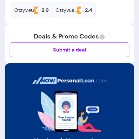
Otzyv.eu
2.9
Otzyvua.net
2.4
Deals & Promo Codes
Submit a deal