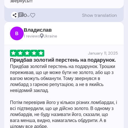
0
Show translation
Владислав
В
1 reviews
Ukraine
January 11, 2025
Придбав золотий перстень на подарунок.
Придбав золотий перстень на подарунок. Трошки
переживав, що це може бути не золото, або що з
вагою можуть обманути. Тому звернувся в
ломбард з гарною репутацією, а не в якийсь
невідомий заклад.
Потім перевірив його у кількох різних ломбардах, і
всі підтвердили, що це дійсно золото. В одному з
ломбардів, не буду називати його, сказали, що
вага менша, видно, намагались обдурити. А в
цілому все добре.