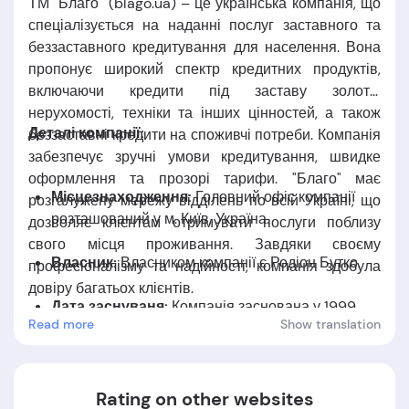
ТМ "Благо" (blago.ua) – це українська компанія, що
спеціалізується на наданні послуг заставного та
беззаставного кредитування для населення. Вона
пропонує широкий спектр кредитних продуктів,
включаючи кредити під заставу золота,
нерухомості, техніки та інших цінностей, а також
Деталі компанії:
беззаставні кредити на споживчі потреби. Компанія
забезпечує зручні умови кредитування, швидке
оформлення та прозорі тарифи. "Благо" має
Місцезнаходження:
Головний офіс компанії
розгалужену мережу відділень по всій Україні, що
розташований у м. Київ, Україна.
дозволяє клієнтам отримувати послуги поблизу
свого місця проживання. Завдяки своєму
Власник:
Власником компанії є Родіон Бутко.
професіоналізму та надійності, компанія здобула
довіру багатьох клієнтів.
Дата заснуваня:
Компанія заснована у 1999
Read more
Show translation
році.
Rating on other websites