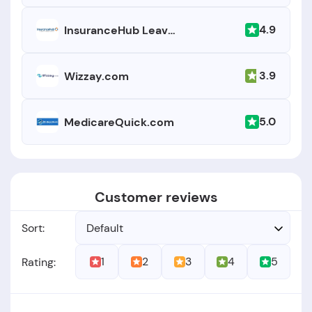
4.9
InsuranceHub Leavitt Agency
3.9
Wizzay.com
5.0
MedicareQuick.com
Customer reviews
Sort:
Default
1
2
3
4
5
Rating: