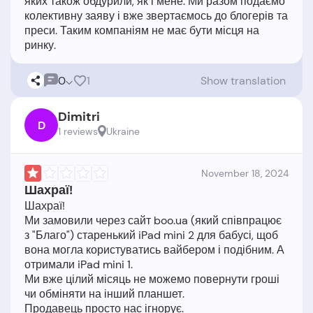
яких також обдурили, як і мене. Ми разом подаємо
колективну заяву і вже звертаємось до блогерів та
преси. Таким компаніям не має бути місця на
0
1
Show translation
Dimitri
D
1 reviews
Ukraine
November 18, 2024
Шахраї!
Шахраї!
Ми замовили через сайт boo.ua (який співпрацює
з "Благо") старенький iPad mini 2 для бабусі, щоб
вона могла користуватись вайбером і подібним. А
отримали iPad mini 1.
Ми вже цілий місяць не можемо повернути гроші
чи обміняти на інший планшет.
Продавець просто нас ігнорує.