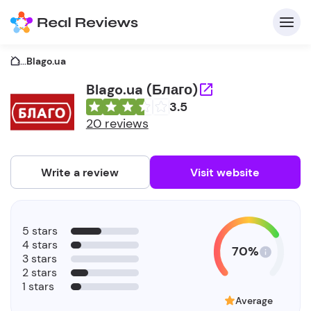
...
Blago.ua
Blago.ua (Благо)
3.5
C
20 reviews
Write a review
Visit website
F
5 stars
b
4 stars
70%
3 stars
2 stars
1 stars
Average