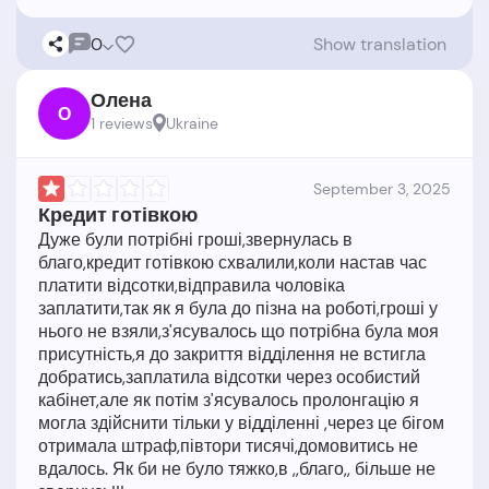
0
Show translation
Олена
О
1 reviews
Ukraine
September 3, 2025
Кредит готівкою
Дуже були потрібні гроші,звернулась в
благо,кредит готівкою схвалили,коли настав час
платити відсотки,відправила чоловіка
заплатити,так як я була до пізна на роботі,гроші у
нього не взяли,з'ясувалось що потрібна була моя
присутність,я до закриття відділення не встигла
добратись,заплатила відсотки через особистий
кабінет,але як потім з'ясувалось пролонгацію я
могла здійснити тільки у відділенні ,через це бігом
отримала штраф,півтори тисячі,домовитись не
вдалось. Як би не було тяжко,в ,,благо,, більше не