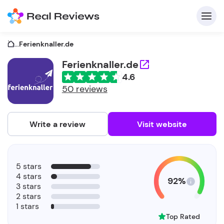
...
Ferienknaller.de
Ferienknaller.de
4.6
C
50 reviews
Write a review
Visit website
F
5 stars
b
4 stars
92%
3 stars
2 stars
1 stars
Top Rated