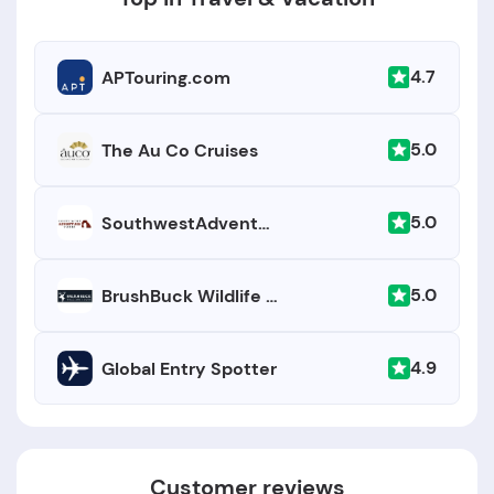
4.7
APTouring.com
5.0
The Au Co Cruises
5.0
SouthwestAdventureTours.com
5.0
BrushBuck Wildlife Tours
4.9
Global Entry Spotter
Customer reviews