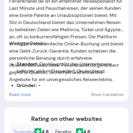
Ferienknaller.de ist ein erfahrener Reisespezialist für
Last Minute und Pauschalreisen, der seinen Kunden
eine breite Palette an Urlaubsoptionen bietet. Mit
Sitz in Deutschland bietet das Unternehmen Reisen
zu beliebten Zielen wie Mallorca, Türkei und Ägypten
an, oft zu konkurrenzfähigen Preisen. Die Plattform
Wichtige Details:
ermöglicht eine einfache Online-Buchung und bietet
eine Geld-Zurück-Garantie. Kunden schätzen die
persönliche Beratung durch erfahrene
Standort:
Der Hauptsitz des Unternehmens
Reiseverkehrskaufleute. Ferienknaller.de garantiert
befindet sich in Düsseldorf, Deutschland
.
geprüfte Qualität, Sicherheit und attraktive
Angebote für ein unvergessliches Reiseerlebnis.
Gründer: -
Read more
Show translation
Gründungsdatum:
Das Unternehmen wurde im
Jahr
2002
gegründet.
Rating on other websites
4.8
Facebook
4.8
Trustpilot