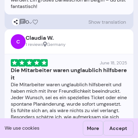
0
Show translation
Claudia W.
C
1 reviews
Germany
June 18, 2025
Die Mitarbeiter waren unglaublich hilfsbere
it
Die Mitarbeiter waren unglaublich hilfsbereit und
haben mich mit ihrer Freundlichkeit beeindruckt.
Jeder Wunsch, sei es ein spezielles Ticket oder eine
spontane Planänderung, wurde sofort umgesetzt.
Es fühlte sich an, als wäre nichts zu viel verlangt.
Besonders schätze ich, wie aufmerksam sie sich
meine Vorlieben gemerkt haben, was bei weiteren
We use cookies
More
Accept
Anfragen eine große Erleichterung war. Selbst als
ich plötzlich meine Reisepläne ändern wollte,