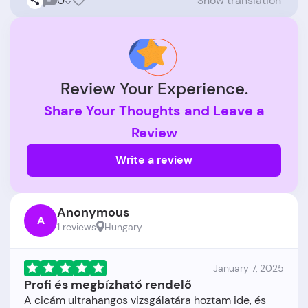
0
Show translation
Review Your Experience.
Share Your Thoughts and Leave a
Review
Write a review
Anonymous
A
1 reviews
Hungary
January 7, 2025
Profi és megbízható rendelő
A cicám ultrahangos vizsgálatára hoztam ide, és