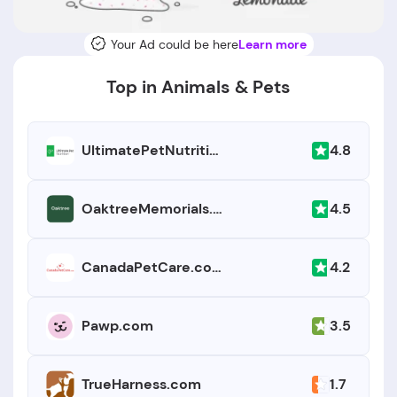
Your Ad could be here
Learn more
Top in Animals & Pets
4.8
UltimatePetNutrition.com
4.5
OaktreeMemorials.com
4.2
CanadaPetCare.com
3.5
Pawp.com
1.7
TrueHarness.com