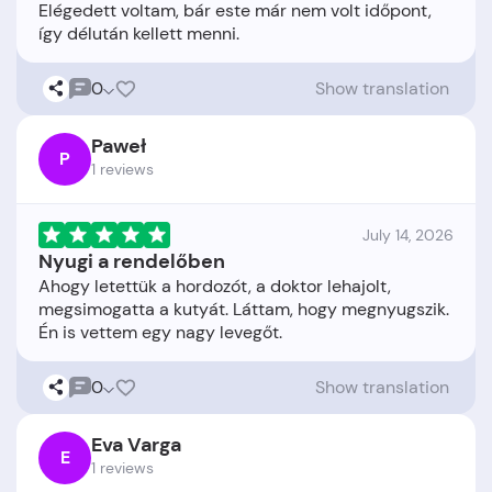
Elégedett voltam, bár este már nem volt időpont,
0
Show translation
Paweł
P
1 reviews
July 14, 2026
Nyugi a rendelőben
Ahogy letettük a hordozót, a doktor lehajolt,
megsimogatta a kutyát. Láttam, hogy megnyugszik.
0
Show translation
Eva Varga
E
1 reviews