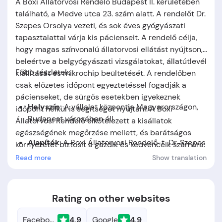
A Boxi Állatorvosi Rendelő Budapest II. kerületében
található, a Medve utca 23. szám alatt. A rendelőt Dr.
Szepes Orsolya vezeti, és sok éves gyógyászati
tapasztalattal várja kis pácienseit. A rendelő célja,
hogy magas színvonalú állatorvosi ellátást nyújtson,
beleértve a belgyógyászati vizsgálatokat, állatútlevél
Főbb részletek:
kiállítását és mikrochip beültetését. A rendelőben
csak előzetes időpont egyeztetéssel fogadják a
pácienseket, de sürgős esetekben igyekeznek
Helyszín:
A vállalat központja
Magyarországon,
időpont nélkül is segítséget nyújtani. A Boxi
Budapest
városában áll.
Állatorvosi Rendelő elkötelezett a kisállatok
egészségének megőrzése mellett, és barátságos
Alapítók
: A Boxi Állatorvosi Rendelő-t
Dr. Szepes
környezetet biztosít a gazdik és kedvenceik számára.
Orsolya
alapította.
Read more
Show translation
Alapítás időpontja:
-
Rating on other websites
Facebook
4.9
Google
4.9