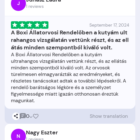
J
1 reviews
September 17, 2024
A Boxi Állatorvosi Rendelőben a kutyám ult
rahangos vizsgálatán vettünk részt, és az ell
átás minden szempontból kiváló volt.
A Boxi Állatorvosi Rendelőben a kutyám
ultrahangos vizsgálatán vettünk részt, és az ellátás
minden szempontból kiváló volt. Az orvosok
türelmesen elmagyarázták az eredményeket, és
részletes tanácsokat adtak a további lépésekről. A
rendelő barátságos légköre és a személyzet
figyelmessége miatt igazán otthonosan éreztük
0
Show translation
Nagy Eszter
N
1 reviews