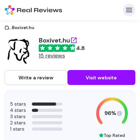
...
Boxivet.hu
Boxivet.hu
4.8
C
15 reviews
Write a review
Visit website
F
5 stars
b
4 stars
96%
3 stars
2 stars
1 stars
Top Rated