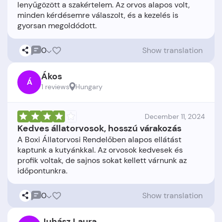
lenyűgözött a szakértelem. Az orvos alapos volt,
minden kérdésemre válaszolt, és a kezelés is
0
Show translation
Ákos
Á
1 reviews
Hungary
December 11, 2024
Kedves állatorvosok, hosszú várakozás
A Boxi Állatorvosi Rendelőben alapos ellátást
kaptunk a kutyánkkal. Az orvosok kedvesek és
profik voltak, de sajnos sokat kellett várnunk az
0
Show translation
Juhász Laura