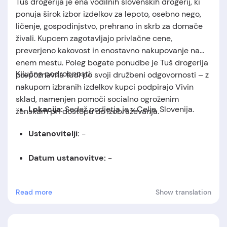
Tuš drogerija je ena vodilnih slovenskih drogerij, ki
ponuja širok izbor izdelkov za lepoto, osebno nego,
ličenje, gospodinjstvo, prehrano in skrb za domače
živali. Kupcem zagotavljajo privlačne cene,
preverjeno kakovost in enostavno nakupovanje na
enem mestu. Poleg bogate ponudbe je Tuš drogerija
Ključne podrobnosti:
prepoznavna tudi po svoji družbeni odgovornosti – z
nakupom izbranih izdelkov kupci podpirajo Vivin
sklad, namenjen pomoči socialno ogroženim
Lokacija:
Sedež podjetja je v Celje, Slovenija.
ženskam pri dostopu do izobraževanja.
Ustanovitelji:
-
Datum ustanovitve:
-
Read more
Show translation