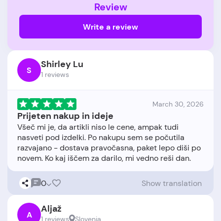
Review
Write a review
Shirley Lu
S
1 reviews
March 30, 2026
Prijeten nakup in ideje
Všeč mi je, da artikli niso le cene, ampak tudi
nasveti pod izdelki. Po nakupu sem se počutila
razvajano - dostava pravočasna, paket lepo diši po
0
Show translation
Aljaž
A
1 reviews
Slovenia