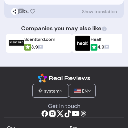
0
Show translation
Companies you may also like
Scentbird.com
Healf
3.9
4.9
system
EN
Get in touch
Our
For