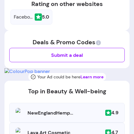
Rating on other websites
Facebook
5.0
Deals & Promo Codes
Submit a deal
Your Ad could be here
Learn more
Top in Beauty & Well-being
4.9
NewEnglandHempFarm.com
4.7
Lava Art Cosmetic