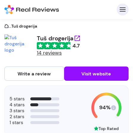
...
Tuš drogerija
Tuš drogerija
4.7
C
14 reviews
Write a review
Visit website
F
5 stars
b
4 stars
94%
3 stars
2 stars
1 stars
Top Rated