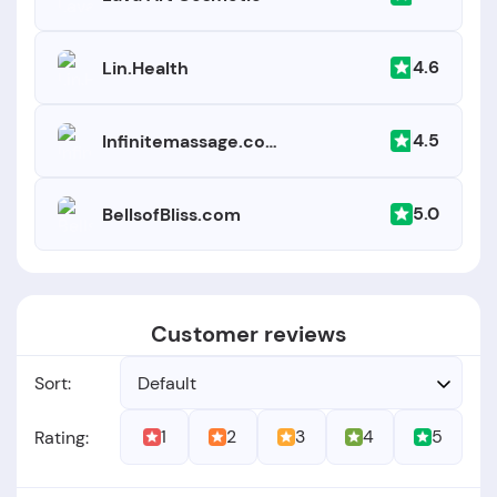
4.6
Lin.Health
4.5
Infinitemassage.com
5.0
BellsofBliss.com
Customer reviews
Sort:
Default
1
2
3
4
5
Rating: