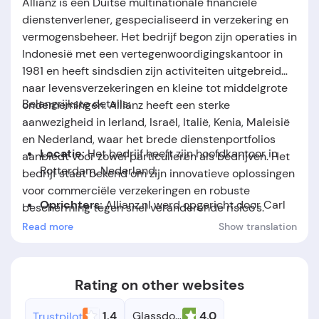
Allianz is een Duitse multinationale financiële
dienstenverlener, gespecialiseerd in verzekering en
vermogensbeheer. Het bedrijf begon zijn operaties in
Indonesië met een vertegenwoordigingskantoor in
1981 en heeft sindsdien zijn activiteiten uitgebreid
naar levensverzekeringen en kleine tot middelgrote
Belangrijkste details:
ondernemingen. Allianz heeft een sterke
aanwezigheid in Ierland, Israël, Italië, Kenia, Maleisië
en Nederland, waar het brede dienstenportfolios
Locatie:
Het bedrijf heeft zijn hoofdkantoor in
aanbiedt voor zowel particulieren als bedrijven. Het
Rotterdam, Nederland.
bedrijf staat bekend om zijn innovatieve oplossingen
voor commerciële verzekeringen en robuste
Oprichters:
Allianz.nl werd opgericht door Carl
bescherming tegen snel veranderende risico's.
von Thieme, Wilhelm von Finck.
Read more
Show translation
Oprichtingsdatum:
Het bedrijf werd opgericht in
het jaar 1890.
Rating on other websites
1.4
Glassdoor
4.0
Trustpilot