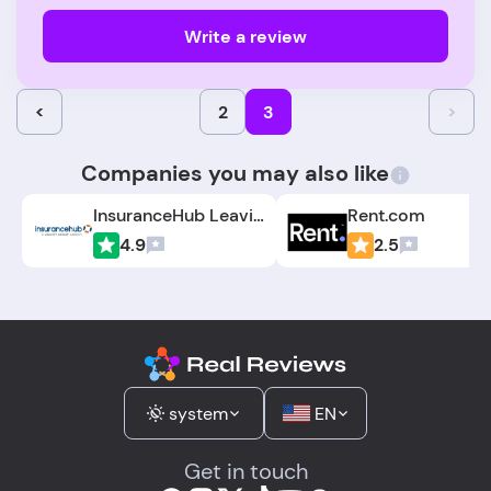
Write a review
<
2
3
>
Companies you may also like
InsuranceHub Leavitt Agency
Rent.com
4.9
2.5
system
EN
Get in touch