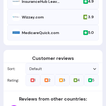
4.9
InsuranceHub Leavitt Agency
3.9
Wizzay.com
5.0
MedicareQuick.com
Customer reviews
Sort:
Default
1
2
3
4
5
Rating:
Reviews from other countries: