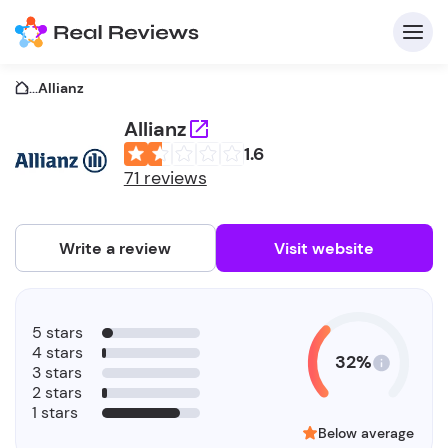
...
Allianz
Allianz
1.6
C
71 reviews
Write a review
Visit website
F
5 stars
b
4 stars
32%
3 stars
2 stars
1 stars
Below average