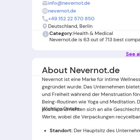
info@nevernot.de
nevernot.de
+49 152 22 570 850
Deutschland, Berlin
Category:
Health & Medical
Nevernot.de is 63 out of 713 best comp
See al
About Nevernot.de
Nevernot ist eine Marke für intime Welln
gegründet wurde. Das Unternehmen bietet 
und Freiheit während der Menstruation förd
Being-Routinen wie Yoga und Meditation. D
Wichtige Details:
positiv, und richten sich an alle Geschlech
Werte, wobei die Verpackungen recycelbar s
Standort:
Der Hauptsitz des Unternehme