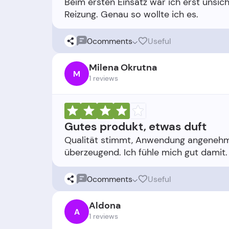
Beim ersten Einsatz war ich erst unsiche
0
comments
Useful
Milena Okrutna
M
1 reviews
Gutes produkt, etwas duft
Qualität stimmt, Anwendung angenehm. 
0
comments
Useful
Aldona
A
1 reviews