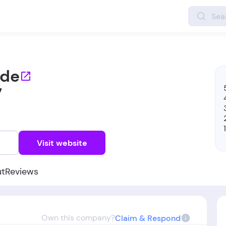
.de
7
w
Visit website
ut
Reviews
Own this company?
Claim & Respond