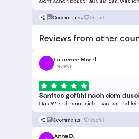
0
comments
Useful
Reviews from other coun
Laurence Morel
L
1 reviews
Sanftes gefühl nach dem dus
0
comments
Useful
Anna D.