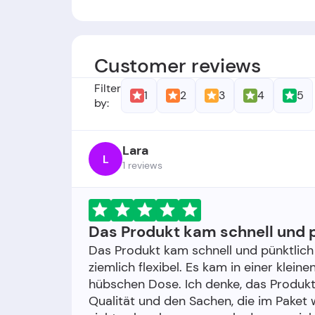
Gründer:
Nevernot.
de
wurde von Anna 
Gründungsdatum:
Das Unternehmen w
Customer reviews
Filter
1
2
3
4
5
by:
Lara
L
1 reviews
Das Produkt kam schnell und p
Das Produkt kam schnell und pünktlich a
ziemlich flexibel. Es kam in einer klei
hübschen Dose. Ich denke, das Produkt 
Qualität und den Sachen, die im Paket 