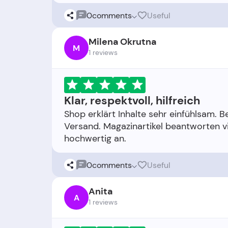
0
comments
Useful
Milena Okrutna
M
1 reviews
Klar, respektvoll, hilfreich
Shop erklärt Inhalte sehr einfühlsam. B
Versand. Magazinartikel beantworten v
0
comments
Useful
Anita
A
1 reviews