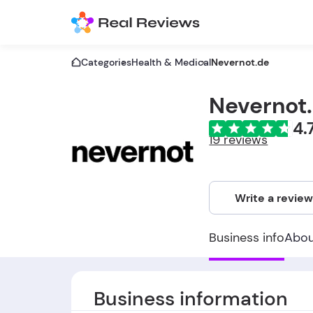
Categories
Health & Medical
Nevernot.de
Nevernot
4.
19 reviews
Write a revie
Business info
Abo
Business information