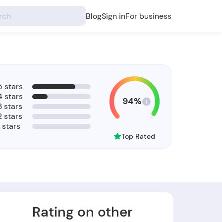
Blog
Sign in
For business
5 stars
4 stars
94%
3 stars
2 stars
1 stars
Top Rated
Rating on other