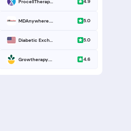
4.9
ProcellTherapies.com
5.0
MDAnywhere.com
5.0
Diabetic Exchange USA
4.6
Growtherapy.com