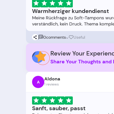
Warmherziger kundendienst
Meine Rückfrage zu Soft-Tampons wurd
0
comments
Useful
Review Your Experienc
Share Your Thoughts and 
Aldona
A
1 reviews
Sanft, sauber, passt