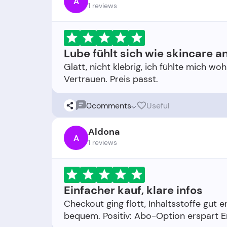
A
1 reviews
Lube fühlt sich wie skincare a
Glatt, nicht klebrig, ich fühlte mich w
0
comments
Useful
Aldona
A
1 reviews
Einfacher kauf, klare infos
Checkout ging flott, Inhaltsstoffe gut