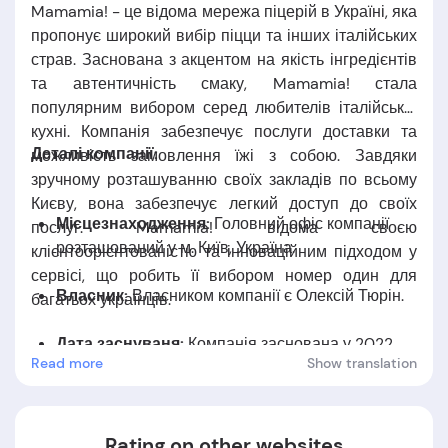
Mamamia!
- це відома мережа піцерій в Україні, яка
пропонує широкий вибір піцци та інших італійських
страв. Заснована з акцентом на якість інгредієнтів
та автентичність смаку, Mamamia! стала
популярним вибором серед любителів італійської
кухні. Компанія забезпечує послуги доставки та
Деталі компанії:
можливість замовлення їжі з собою. Завдяки
зручному розташуванню своїх закладів по всьому
Києву, вона забезпечує легкий доступ до своїх
Місцезнаходження:
Головний офіс компанії
послуг. Mamamia! відома своєю
розташований у м. Київ, Україна.
клієнтоорієнтованістю та інноваційним підходом у
сервісі, що робить її вибором номер один для
Власник:
Власником компанії є Олексій
Тюрін.
багатьох українців.
Дата заснуваня:
Компанія заснована у 2022
Read more
Show translation
році.
Rating on other websites