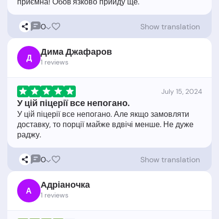
0
Show translation
Дима Джафаров
Д
1 reviews
July 15, 2024
У цій піцерії все непогано.
У цій піцерії все непогано. Але якщо замовляти
доставку, то порції майже вдвічі менше. Не дуже
0
Show translation
Адріаночка
А
1 reviews