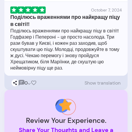
October 7, 2024
Поділюсь враженнями про найкращу піцу
в світі!!
Поділюсь враженнями про найкращу піцу в світі!!
Годфазер і Пепероні - це просто насолода. Три
рази бував у Києві, і кожен раз заходив, щоб
скуштувати цю піцу. Молодці, продовжуйте в тому
ж дусі. Чекаю перемогу і знову пройдуся
Хрещатиком, біля Маріїнки, де скуштую цю
0
Show translation
Review Your Experience.
Share Your Thoughts and Leave a