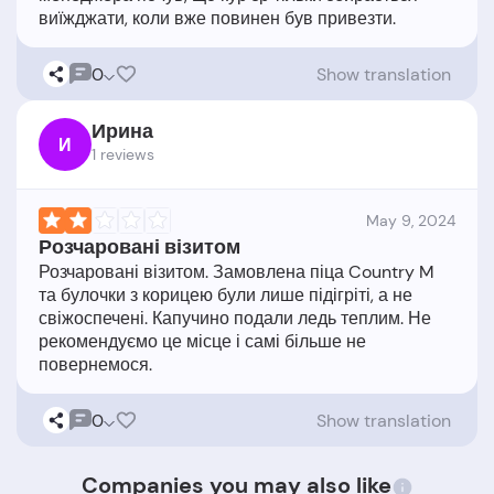
0
Show translation
Ирина
И
1 reviews
May 9, 2024
Розчаровані візитом
Розчаровані візитом. Замовлена піца Country M
та булочки з корицею були лише підігріті, а не
свіжоспечені. Капучино подали ледь теплим. Не
рекомендуємо це місце і самі більше не
0
Show translation
Companies you may also like