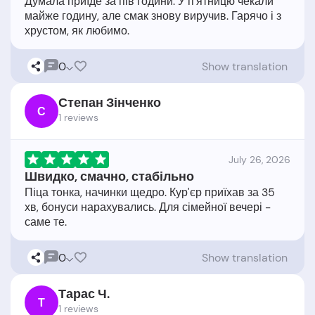
Думала приїде за пів години. У п'ятницю чекали
майже годину, але смак знову виручив. Гарячо і з
0
Show translation
Степан Зінченко
С
1 reviews
July 26, 2026
Швидко, смачно, стабільно
Піца тонка, начинки щедро. Кур'єр приїхав за 35
хв, бонуси нарахувались. Для сімейної вечері -
0
Show translation
Тарас Ч.
Т
1 reviews