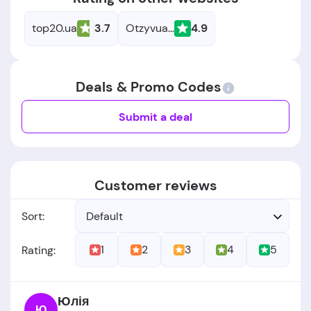
top20.ua
3.7
Otzyvua.net
4.9
Deals & Promo Codes
Submit a deal
Customer reviews
Sort:
Default
1
2
3
4
5
Rating:
Юлія
Ю