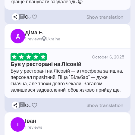
0
Show translation
Діма Е.
Д
1 reviews
Ukraine
October 6, 2025
Був у ресторані на Лісовій
Був у ресторані на Лісовій — атмосфера затишна,
персонал привітний. Піца "Більбао" — дуже
смачна, але трохи довго чекали. Загалом
0
Show translation
Іван
І
1 reviews