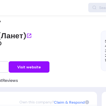
a
(Ланет)
0
w
Visit website
ut
Reviews
Own this company?
Claim & Respond