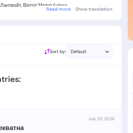
 Лантвойт, Віктор Мазур.&nbsp
Read more
Show translation
у 2005 році.
Sort by:
Default
tries:
July 29, 2026
екватна