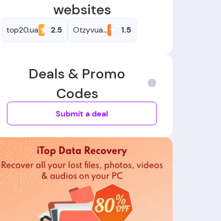
websites
top20.ua
2.5
Otzyvua.net
1.5
Deals & Promo
Codes
Submit a deal