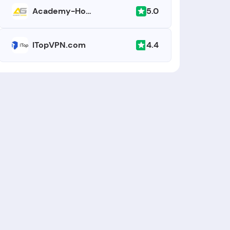
5.0
Academy-Hosting
4.4
ITopVPN.com