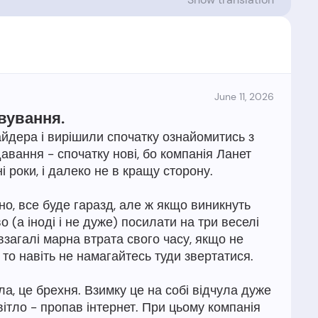
June 11, 2026
вування.
айдера і вирішили спочатку ознайомитись з
давання - спочатку нові, бо компанія Ланет
 роки, і далеко не в кращу сторону.
, все буде гаразд, але ж якщо виникнуть
во (а іноді і не дуже) посилати на три веселі
 взагалі марна втрата свого часу, якщо не
, то навіть не намагайтесь туди звертатися.
а, це брехня. Взимку це на собі відчула дуже
вітло - пропав інтернет. При цьому компанія