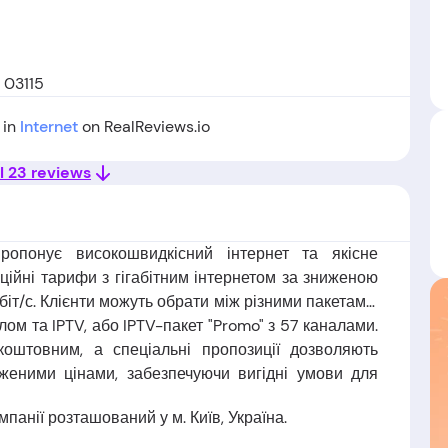
 03115
 in
Internet
on RealReviews.io
l 23 reviews
ропонує високошвидкісний інтернет та якісне
кційні тарифи з гігабітним інтернетом за зниженою
іт/с. Клієнти можуть обрати між різними пакетами,
лом та IPTV, або IPTV-пакет "Promo" з 57 каналами.
коштовним, а спеціальні пропозиції дозволяють
женими цінами, забезпечуючи вигідні умови для
панії розташований у м. Київ, Україна.