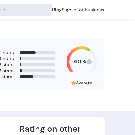
Blog
Sign in
For business
5 stars
4 stars
60%
3 stars
2 stars
1 stars
Average
Rating on other