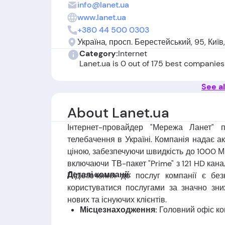
info@lanet.ua
www.lanet.ua
+380 44 500 0303
Україна, просп. Берестейський, 95, Київ,
Category:
Internet
Lanet.ua is 0 out of 175 best companies
See al
About Lanet.ua
Інтернет-провайдер "Мережа Ланет" п
телебачення в Україні. Компанія надає а
ціною, забезпечуючи швидкість до 1000 Мб
включаючи ТВ-пакет "Prime" з 121 HD кана
Деталі компанії:
Підключення до послуг компанії є без
користуватися послугами за значно зни
нових та існуючих клієнтів.
Місцезнаходження:
Головний офіс ком