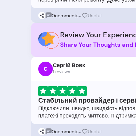
0
comments
Useful
Review Your Experienc
Share Your Thoughts and 
Сергій Вовк
С
1 reviews
Стабільний провайдер і серв
Підключили швидко, швидкість відпові
0
comments
Useful