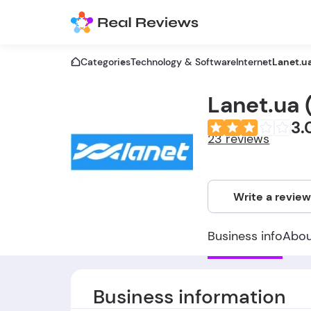
Categories
Technology & Software
Internet
Lanet.u
Lanet.ua 
3.
23 reviews
Write a revie
Business info
Abo
Business information