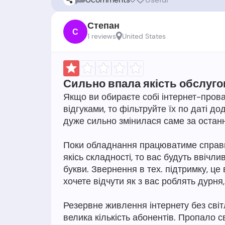
Степан
С
1 reviews
United States
Сильно впала якість обслуго
Якщо ви обираєте собі інтернет-пров
відгуками, то фільтруйте їх по даті до
дуже сильно змінилася саме за останні
Поки обладнання працюватиме справно
якісь складності, то вас будуть ввічли
букви. Звернення в тех. підтримку, це
хочете відчути як з вас роблять дурня
Резервне живлення інтернету без світл
велика кількість абонентів. Пропало с