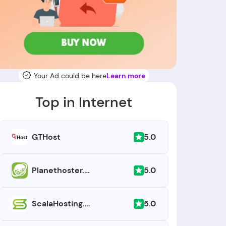
Your Ad could be here
Learn more
Top in Internet
5.0
GTHost
5.0
Planethoster.com
5.0
ScalaHosting.com