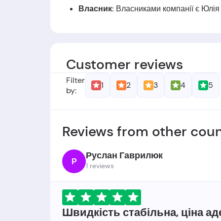
Власник:
Власниками компанії є Юлія
Дата заснуваня:
Компанія заснована 
Customer reviews
Filter
1
2
3
4
5
by:
Reviews from other coun
Руслан Гаврилюк
Р
1 reviews
Швидкість стабільна, ціна ад