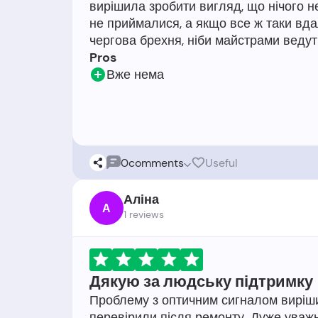
вирішила зробити вигляд, що нічого не 
не приймалися, а якщо все ж таки вдал
Pros
Вже нема
0
comments
Useful
Аліна
А
1 reviews
Дякую за людську підтримку
Проблему з оптичним сигналом виріши