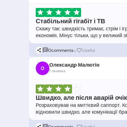
Стабільний гігабіт і ТВ
Скажу так: швидкість тримає, стрім і і
0
comments
Useful
Олександр Малютін
О
1 reviews
Швидко, але після аварій очі
Розраховував на миттєвий саппорт. Кол
0
comments
Useful