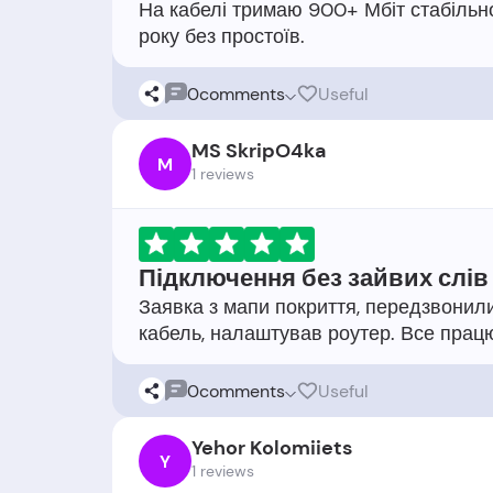
На кабелі тримаю 900+ Мбіт стабільно.
0
comments
Useful
MS SkripO4ka
M
1 reviews
Підключення без зайвих слів
Заявка з мапи покриття, передзвонили
0
comments
Useful
Yehor Kolomiiets
Y
1 reviews