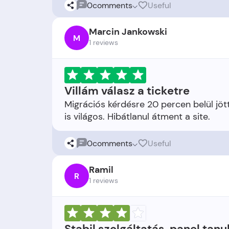
0
comments
Useful
Marcin Jankowski
M
1 reviews
Villám válasz a ticketre
Migrációs kérdésre 20 percen belül jött
0
comments
Useful
Ramil
R
1 reviews
Stabil szolgáltatás, panel tanu