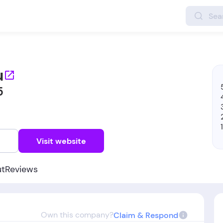
u
5
w
Visit website
ut
Reviews
Own this company?
Claim & Respond