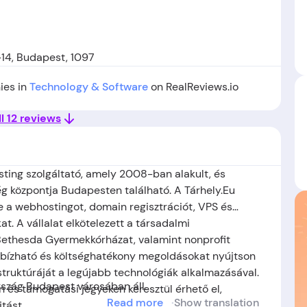
14, Budapest, 1097
ies in
Technology & Software
on RealReviews.io
l 12 reviews
sting szolgáltató, amely 2008-ban alakult, és
g központja Budapesten található. A Tárhely.Eu
ve a webhostingot, domain regisztrációt, VPS és
t. A vállalat elkötelezett a társadalmi
 Bethesda Gyermekkórházat, valamint nonprofit
egbízható és költséghatékony megoldásokat nyújtson
astruktúráját a legújabb technológiák alkalmazásával.
rszág Budapest városában áll.
n és támogatási jegyeken keresztül érhető el,
Read more
Show translation
tást.