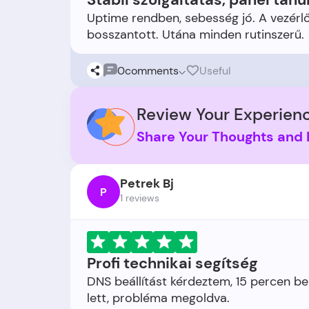
Uptime rendben, sebesség jó. A vezérlőp
0
comments
Useful
Review Your Experienc
Share Your Thoughts and 
Petrek Bj
P
1 reviews
Profi technikai segítség
DNS beállítást kérdeztem, 15 percen be