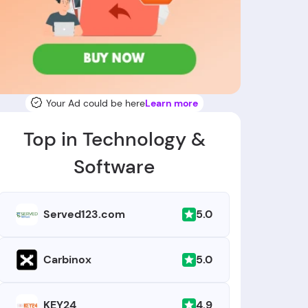
Your Ad could be here
Learn more
Top in Technology &
Software
5.0
Served123.com
5.0
Carbinox
4.9
KEY24