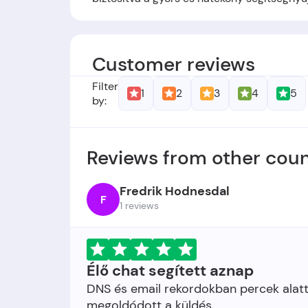
Alapítók
: A Tárhely.Eu-t
Zoltán László
al
Alapítás időpontja:
A cég 2008-ban jött
Customer reviews
Filter
1
2
3
4
5
by:
Reviews from other coun
Fredrik Hodnesdal
F
1 reviews
Élő chat segített aznap
DNS és email rekordokban percek alatt