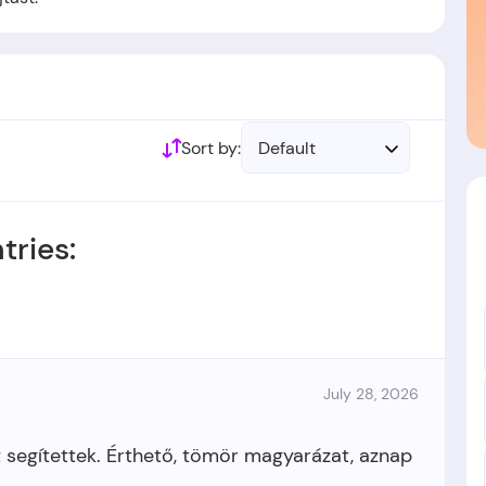
apította.
 létre.
Sort by:
Default
tries:
July 28, 2026
 segítettek. Érthető, tömör magyarázat, aznap