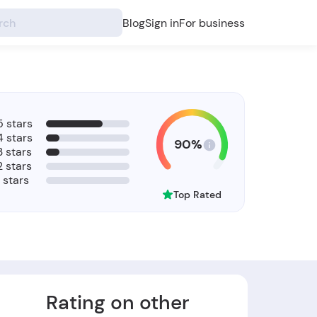
Blog
Sign in
For business
5 stars
4 stars
90%
3 stars
2 stars
1 stars
Top Rated
Rating on other