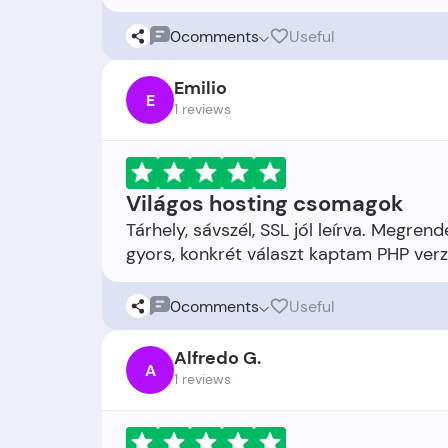
0
comments
Useful
Emilio
E
1 reviews
Világos hosting csomagok
Tárhely, sávszél, SSL jól leírva. Megre
0
comments
Useful
Alfredo G.
A
1 reviews