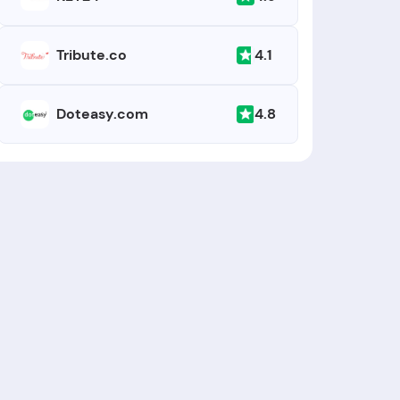
4.1
Tribute.co
4.8
Doteasy.com