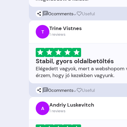
0
comments
Useful
Trine Vistnes
T
1 reviews
Stabil, gyors oldalbetöltés
Elégedett vagyok, mert a webshopom v
0
comments
Useful
Andriy Luskevitch
A
1 reviews