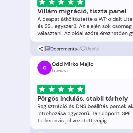
Villám migráció, tiszta panel
A csapat átköltöztette a WP oldalt Lit
és SSL egyszerű. Az elején sok csomag
0
comments
Useful
Odd Mirko Majic
O
1 reviews
Pörgős indulás, stabil tárhely
Regisztráció és DNS beállítás percek ala
létrehozása egyszerű. Tanulópont: SPF 