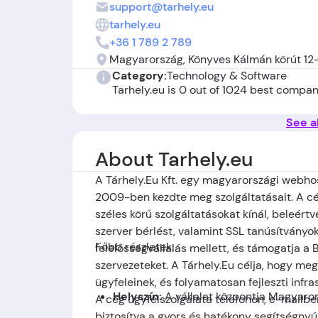
support@tarhely.eu
tarhely.eu
+36 1 789 2 789
Magyarország, Könyves Kálmán körút 12-
Category:
Technology & Software
Tarhely.eu is 0 out of 1024 best compan
See al
About Tarhely.eu
A Tárhely.Eu Kft. egy magyarországi webho
2009-ben kezdte meg szolgáltatásait. A cé
széles körű szolgáltatásokat kínál, beleért
szerver bérlést, valamint SSL tanúsítványoka
Főbb részletek:
felelősségvállalás mellett, és támogatja a
szervezeteket. A Tárhely.Eu célja, hogy m
ügyfeleinek, és folyamatosan fejleszti infr
Helyszín:
A vállalat központja Magyaro
A cég ügyfélszolgálata telefonon, e-mailbe
biztosítva a gyors és hatékony segítségnyúj