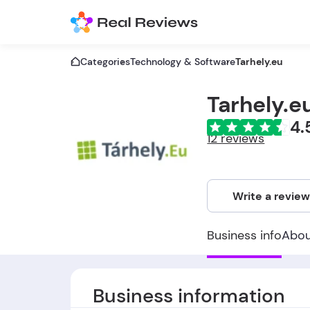
Categories
Technology & Software
Tarhely.eu
Tarhely.e
4.
12 reviews
Write a revie
Business info
Abo
Business information